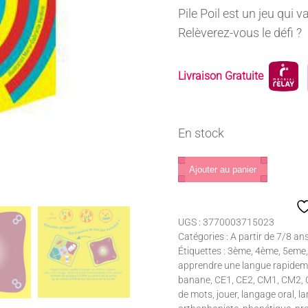
Pile Poil est un jeu qui 
Relèverez-vous le défi ?
Livraison Gratuite
En stock
quantité
Ajouter au panier
de
Pile
poil
UGS :
3770003715023
Catégories :
A partir de 7/8 an
Étiquettes :
3ème
,
4ème
,
5eme
apprendre une langue rapidem
banane
,
CE1
,
CE2
,
CM1
,
CM2
,
de mots
,
jouer
,
langage oral
,
la