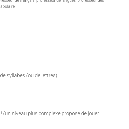
fesseur de français
,
professeur de langues
,
professeur des
abulaire
e syllabes (ou de lettres).
t ! (un niveau plus complexe propose de jouer