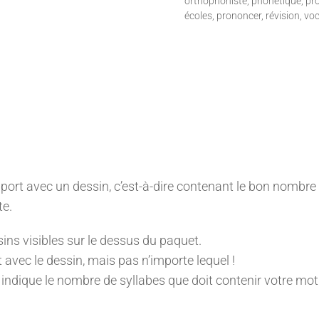
orthophoniste
,
phonétique
,
pro
écoles
,
prononcer
,
révision
,
voc
pport avec un dessin, c’est-à-dire contenant le bon nombre d
te.
ins visibles sur le dessus du paquet.
t avec le dessin, mais pas n’importe lequel !
us indique le nombre de syllabes que doit contenir votre mo