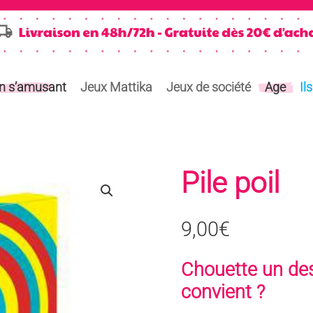
en s’amusant
Jeux Mattika
Jeux de société
Age
Il
Pile poil
9,00
€
Chouette un dess
convient ?