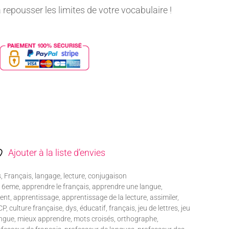
va repousser les limites de votre vocabulaire !
Ajouter à la liste d’envies
s
,
Français, langage, lecture, conjugaison
,
6eme
,
apprendre le français
,
apprendre une langue
,
ent
,
apprentissage
,
apprentissage de la lecture
,
assimiler
,
CP
,
culture française
,
dys
,
éducatif
,
français
,
jeu de lettres
,
jeu
ngue
,
mieux apprendre
,
mots croisés
,
orthographe
,