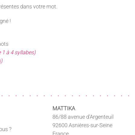
résentes dans votre mot.
gné !
mots
 1 à 4 syllabes)
s)
MATTIKA
86/88 avenue d'Argenteuil
92600 Asnières-sur-Seine
ous ?
France