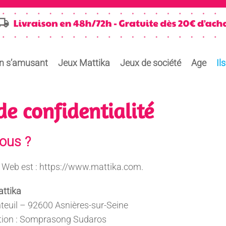
en s’amusant
Jeux Mattika
Jeux de société
Age
Il
de confidentialité
ous ?
e Web est : https://www.mattika.com.
ttika
teuil – 92600 Asnières-sur-Seine
cation : Somprasong Sudaros