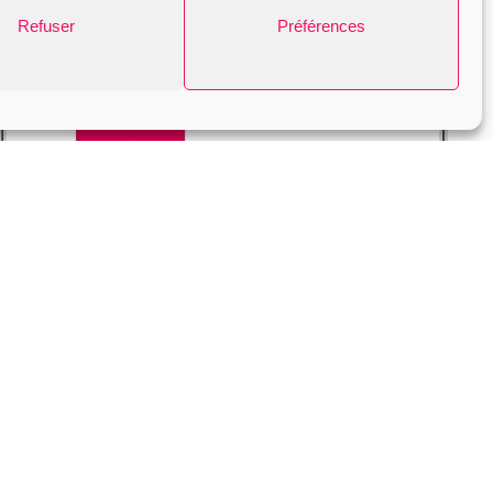
Refuser
Préférences
Click and Collect dans nos locaux
86 avenue d’Argenteuil – 92600
Asnières-sur-Seine – France
Merci d’appeler au 01 47 91 11 82 pour
prendre RDV du lundi au vendredi, de
10h à 12h30 et de 14h30 à 18h.