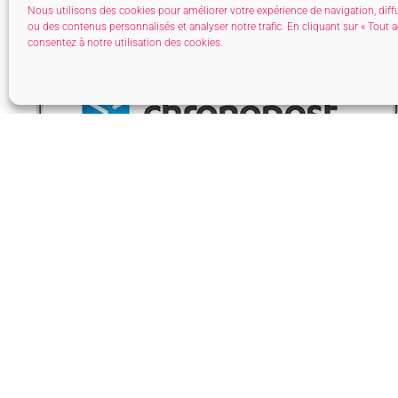
Nous utilisons des cookies pour améliorer votre expérience de navigation, diff
ou des contenus personnalisés et analyser notre trafic. En cliquant sur « Tout a
consentez à notre utilisation des cookies.
Moyens de livraison de votre colis
En point Chronopost PickUp
en 4/5 jours ouvrables
Livraison GRATUITE à partir de 25€
d’achat
(hors frais de livraison)
Vous pouvez choisir de vous faire livrer
à proximité de votre domicile à un point
relais Chronopost PickUp. Vous serez