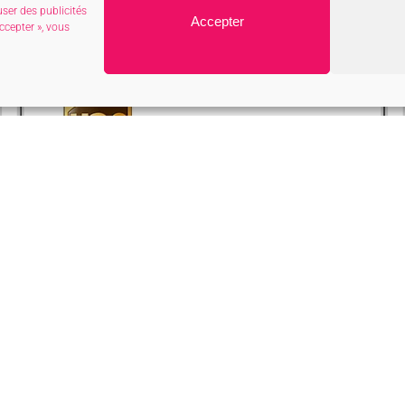
user des publicités
Accepter
ccepter », vous
Moyens de livraison de votre colis
A domicile ou sur votre lieu de travail
24 / 48 h
Votre colis vous est remis en mains
propres ou livré dans votre boîte aux
lettres.
Si sa taille ne permet pas une remise en
boîte aux lettres, il sera mis à votre
disposition dans le point relais auquel