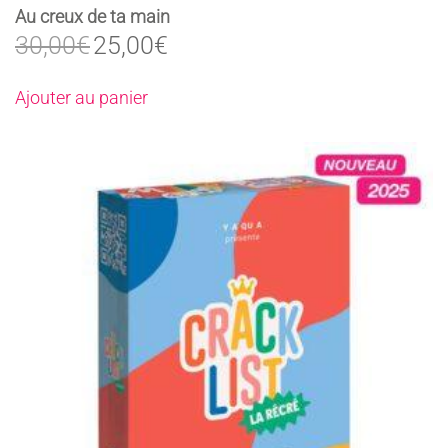
Au creux de ta main
Le
Le
30,00
€
25,00
€
prix
prix
initial
actuel
Ajouter au panier
était :
est :
30,00€.
25,00€.