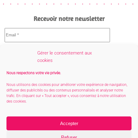
Recevoir notre newsletter
Gérer le consentement aux
cookies
Nous respectons votre vie privée.
Nous utilisons des cookies pour améliorer votre expérience de navigation,
diffuser des publicités ou des contenus personnalisés et analyser notre
trafic. En cliquant sur « Tout accepter », vous consentez à notre utilisation
des cookies.
Conditions générales de vente
Accepter
Politique de confidentialité
Refuser