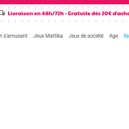
en s’amusant
Jeux Mattika
Jeux de société
Age
Il