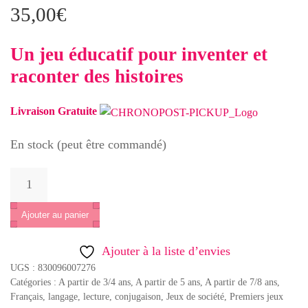
35,00
€
Un jeu éducatif pour inventer et
raconter des histoires
Livraison Gratuite
En stock (peut être commandé)
quantité
de
Histoire
Ajouter au panier
de
Ajouter à la liste d’envies
raconter
UGS :
830096007276
Catégories :
A partir de 3/4 ans
,
A partir de 5 ans
,
A partir de 7/8 ans
,
Français, langage, lecture, conjugaison
,
Jeux de société
,
Premiers jeux