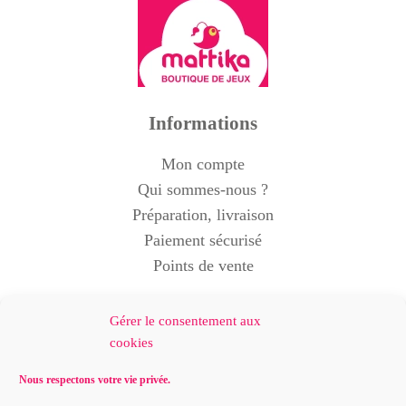
Informations
Mon compte
Qui sommes-nous ?
Préparation, livraison
Paiement sécurisé
Points de vente
MATTIKA
Gérer le consentement aux
86/88 avenue d'Argenteuil
cookies
92600 Asnières-sur-Seine
Nous respectons votre vie privée.
France