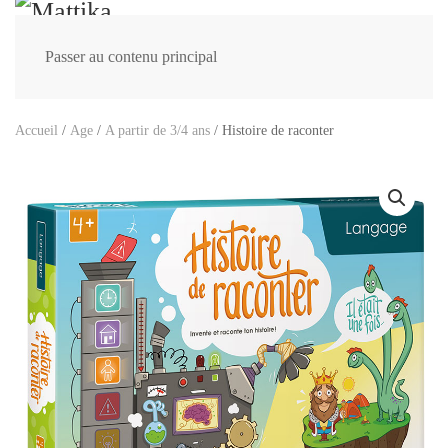
Passer au contenu principal
Accueil
/
Age
/
A partir de 3/4 ans
/ Histoire de raconter