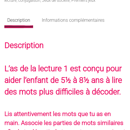
lecture, conjugaison
,
Jeux de société
,
Premiers jeux
1
Description
Informations complémentaires
Description
L’as de la lecture 1 est conçu pour
aider l’enfant de 5½ à 8½ ans à lire
des mots plus difficiles à décoder.
Lis attentivement les mots que tu as en
main. Associe les parties de mots similaires