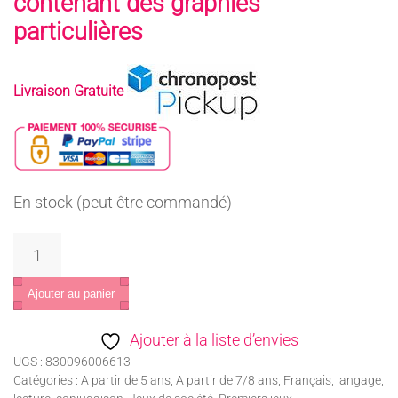
contenant des graphies
particulières
Livraison Gratuite
En stock (peut être commandé)
quantité
de
L'As
Ajouter au panier
de
Ajouter à la liste d’envies
la
UGS :
830096006613
lecture
Catégories :
A partir de 5 ans
,
A partir de 7/8 ans
,
Français, langage,
-