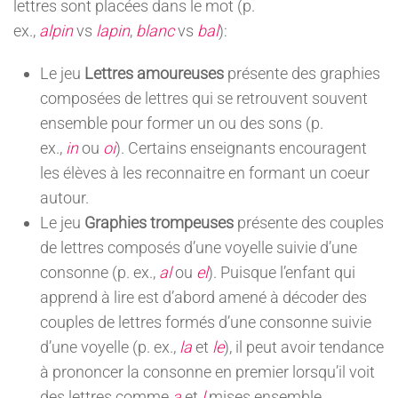
lettres sont placées dans le mot (p.
ex.,
alpin
vs
lapin
,
blanc
vs
bal
):
Le jeu
Lettres amoureuses
présente des graphies
composées de lettres qui se retrouvent souvent
ensemble pour former un ou des sons (p.
ex.,
in
ou
oi
). Certains enseignants encouragent
les élèves à les reconnaitre en formant un coeur
autour.
Le jeu
Graphies trompeuses
présente des couples
de lettres composés d’une voyelle suivie d’une
consonne (p. ex.,
al
ou
el
). Puisque l’enfant qui
apprend à lire est d’abord amené à décoder des
couples de lettres formés d’une consonne suivie
d’une voyelle (p. ex.,
la
et
le
), il peut avoir tendance
à prononcer la consonne en premier lorsqu’il voit
des lettres comme
a
et
l
mises ensemble.