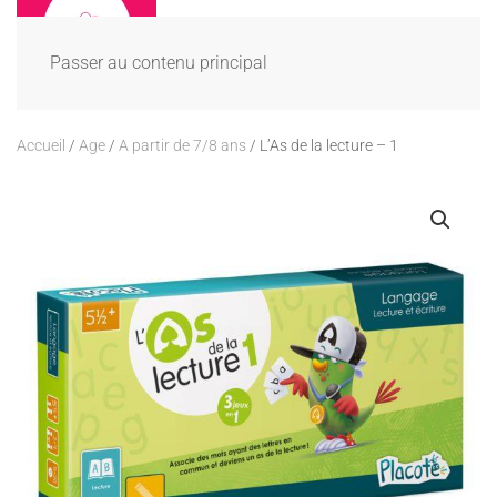
Passer au contenu principal
Accueil
/
Age
/
A partir de 7/8 ans
/ L’As de la lecture – 1