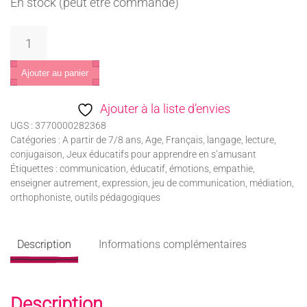
En stock (peut être commandé)
quantité
de
Feelings
Ajouter au panier
Ajouter à la liste d’envies
UGS :
3770000282368
Catégories :
A partir de 7/8 ans
,
Age
,
Français, langage, lecture,
conjugaison
,
Jeux éducatifs pour apprendre en s’amusant
Étiquettes :
communication
,
éducatif
,
émotions
,
empathie
,
enseigner autrement
,
expression
,
jeu de communication
,
médiation
,
orthophoniste
,
outils pédagogiques
Description
Informations complémentaires
Description