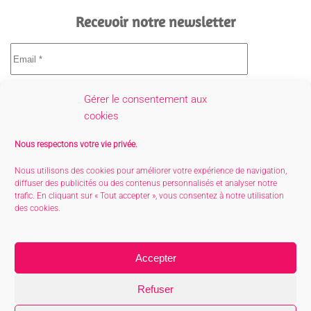
Recevoir notre newsletter
Gérer le consentement aux
cookies
Nous respectons votre vie privée.
Nous utilisons des cookies pour améliorer votre expérience de navigation,
diffuser des publicités ou des contenus personnalisés et analyser notre
trafic. En cliquant sur « Tout accepter », vous consentez à notre utilisation
des cookies.
Conditions générales de vente
Accepter
Politique de confidentialité
Refuser