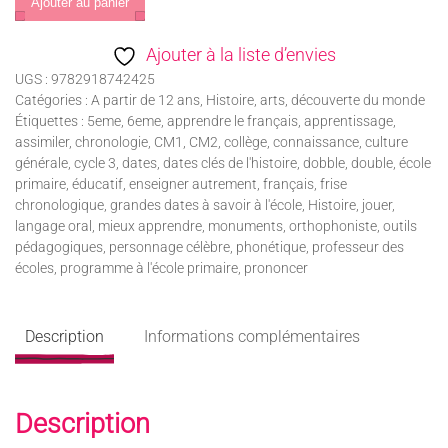
Chroni
Ajouter au panier
-
Ajouter à la liste d’envies
L'histoire
UGS :
9782918742425
des
Catégories :
A partir de 12 ans
,
Histoire, arts, découverte du monde
Arts
Étiquettes :
5eme
,
6eme
,
apprendre le français
,
apprentissage
,
assimiler
,
chronologie
,
CM1
,
CM2
,
collège
,
connaissance
,
culture
générale
,
cycle 3
,
dates
,
dates clés de l'histoire
,
dobble
,
double
,
école
primaire
,
éducatif
,
enseigner autrement
,
français
,
frise
chronologique
,
grandes dates à savoir à l'école
,
Histoire
,
jouer
,
langage oral
,
mieux apprendre
,
monuments
,
orthophoniste
,
outils
pédagogiques
,
personnage célèbre
,
phonétique
,
professeur des
écoles
,
programme à l'école primaire
,
prononcer
Description
Informations complémentaires
Description